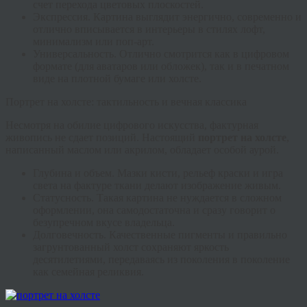
счет перехода цветовых плоскостей.
Экспрессия.
Картина выглядит энергично, современно и
отлично вписывается в интерьеры в стилях лофт,
минимализм или поп-арт.
Универсальность.
Отлично смотрится как в цифровом
формате (для аватаров или обложек), так и в печатном
виде на плотной бумаге или холсте.
Портрет на холсте: тактильность и вечная классика
Несмотря на обилие цифрового искусства, фактурная
живопись не сдает позиций. Настоящий
портрет на холсте
,
написанный маслом или акрилом, обладает особой аурой.
Глубина и объем.
Мазки кисти, рельеф краски и игра
света на фактуре ткани делают изображение живым.
Статусность.
Такая картина не нуждается в сложном
оформлении, она самодостаточна и сразу говорит о
безупречном вкусе владельца.
Долговечность.
Качественные пигменты и правильно
загрунтованный холст сохраняют яркость
десятилетиями, передаваясь из поколения в поколение
как семейная реликвия.