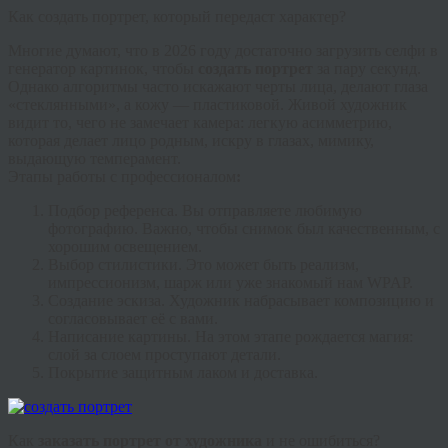
Как создать портрет, который передаст характер?
Многие думают, что в 2026 году достаточно загрузить селфи в
генератор картинок, чтобы
создать портрет
за пару секунд.
Однако алгоритмы часто искажают черты лица, делают глаза
«стеклянными», а кожу — пластиковой. Живой художник
видит то, чего не замечает камера: легкую асимметрию,
которая делает лицо родным, искру в глазах, мимику,
выдающую темперамент.
Этапы работы с профессионалом
:
Подбор референса.
Вы отправляете любимую
фотографию. Важно, чтобы снимок был качественным, с
хорошим освещением.
Выбор стилистики.
Это может быть реализм,
импрессионизм, шарж или уже знакомый нам WPAP.
Создание эскиза.
Художник набрасывает композицию и
согласовывает её с вами.
Написание картины.
На этом этапе рождается магия:
слой за слоем проступают детали.
Покрытие защитным лаком и доставка.
Как
заказать портрет от художника
и не ошибиться?