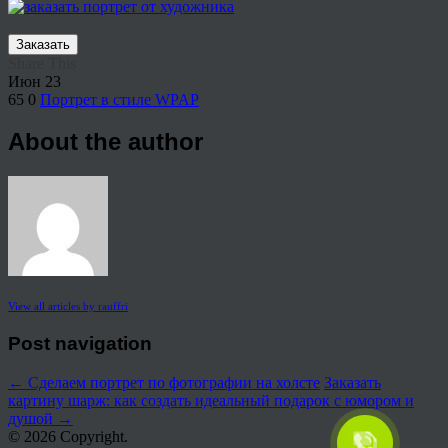
Заказать
Share This
Июн
23
65
0
Портрет в стиле WPAP
About the author
View all articles by rauffri
Post navigation
←
Сделаем портрет по фотографии на холсте
Заказать
картину шарж: как создать идеальный подарок с юмором и
душой
→
© 2026 Copyright.