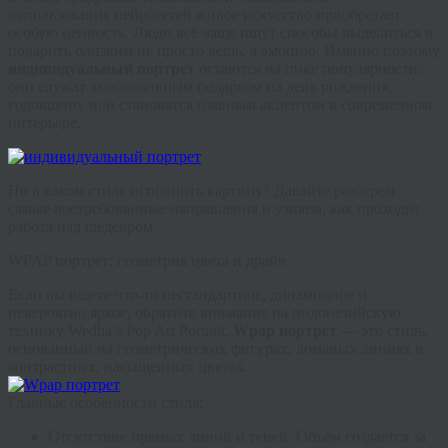
использования нейросетей живое искусство приобретает
особую ценность. Люди всё чаще ищут способы выделиться и
подарить близким не просто вещь, а эмоцию. Именно поэтому
индивидуальный портрет
остаются на пике популярности:
они служат эксклюзивным подарком на день рождения,
годовщину или становятся главным акцентом в современном
интерьере.
Но в каком стиле исполнить картину? Давайте разберем
самые востребованные направления и узнаем, как проходит
работа над шедевром.
WPAP портрет: геометрия цвета и драйв
Если вы ищете что-то нестандартное, динамичное и
невероятно яркое, обратите внимание на индонезийскую
технику Wedha’s Pop Art Portrait.
Wpap портрет
— это стиль,
основанный на геометрических фигурах, ломаных линиях и
контрастных, насыщенных цветах.
Главные особенности стиля:
Отсутствие прямых линий и теней.
Объем создается за