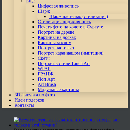
Еще
Цифровая живопись
Шарж
Шарж пастелью (стилизация)
Стилизация под живопись
Печать фото на холсте в Сургуте
Портрет на дереве
Картины на досках
Картины маслом
Портрет пастелью
Портрет карандашом (имитация)
Скетч
Портрет в стиле Touch Art
WPAP
ГРАНЖ
Поп Арт
Art Brush
Модульные картины
3D фигурка по фото
Идеи подарков
Контакты