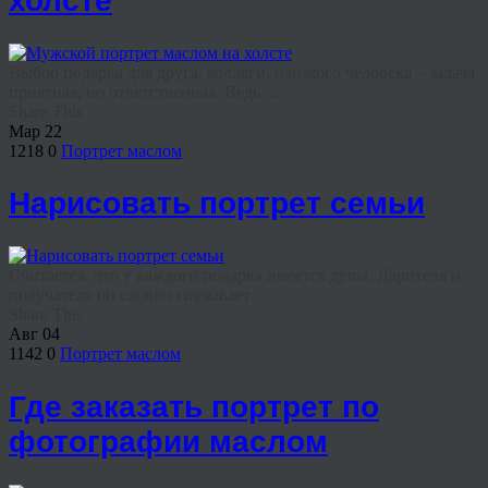
холсте
Выбор подарка для друга, коллеги, близкого человека – задача
приятная, но ответственная. Ведь ...
Share This
Мар
22
1218
0
Портрет маслом
Нарисовать портрет семьи
Считается, что у каждого подарка имеется душа. Дарителя и
получателя он словно связывает ...
Share This
Авг
04
1142
0
Портрет маслом
Где заказать портрет по
фотографии маслом