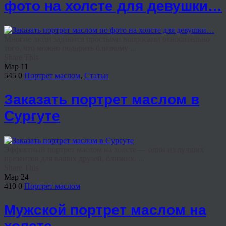
фото на холсте для девушки…
Многие люди задаются простыми вопросами относительно
того, что можно подарить близкому ...
Share This
Мар
11
545
0
Портрет маслом
,
Статьи
Заказать портрет маслом в
Сургуте
Эффектный портрет маслом на холсте — один из лучших
презентов для ваших друзей, близких. ...
Share This
Мар
24
410
0
Портрет маслом
Мужской портрет маслом на