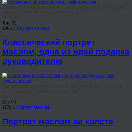
Для многих людей портреты ассоциируются с чем-то старым,
классическим. Но это не так. Сегодня ...
Share This
Янв
02
1066
1
Портрет маслом
Классический портрет
маслом, одна из идей подарка
руководителю
Согласитесь, достаточно сложно выбрать презент тому, кто
сам может многое себе позволить. Не ...
Share This
Дек
02
1179
1
Портрет маслом
Портрет маслом на холсте