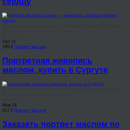
сердцу
Ищете уникальный подарок или хотите увековечить важный
момент жизни? Арт-студия «Гранж» ...
Share This
Окт
21
189
0
Портрет маслом
Портретная живопись
маслом, купить в Сургуте
Если вы относите себя к знатокам живописного искусства,
художники студии создадут для вас ...
Share This
Мар
18
651
0
Портрет маслом
Заказать портрет маслом по