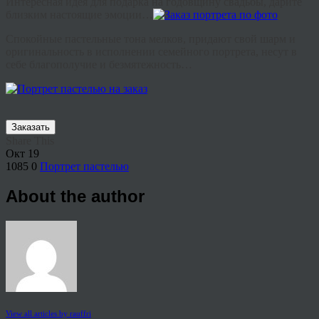
Интересная идея для подарка на годовщину свадьбы, дарите
близким настоящие эмоции…
Спокойные пастельные тона мелков, придают свой шарм и
оригинальность в исполнении семейного портрета, несут в
себе благополучие и безмятежность…
Заказать
Share This
Окт
19
1085
0
Портрет пастелью
About the author
View all articles by rauffri