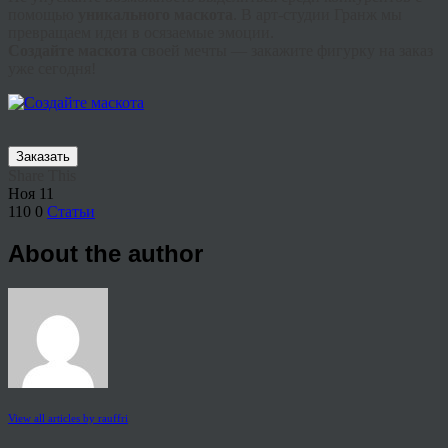
помощью
уникального маскота
. В арт-студии Гранж мы
превращаем идеи в осязаемые эмоции.
Создайте маскота
своей мечты — закажите фигурку на заказ
уже сегодня!
Заказать
Share This
Ноя
11
110
0
Статьи
About the author
View all articles by rauffri