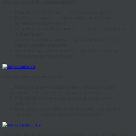
Для кого подойдёт
заказ маскота?
Компании и стартапы — создайте лицо бренда
Ритейл и магазины — маскот магазина повысит
лояльность покупателей
Спортивные клубы и команды — талисман вдохновляет
и объединяет
Детские центры и школы — дружелюбный персонаж
станет «своим» для детей
Организаторы мероприятий — яркий акцент для
фестиваля или презентации
Как
заказать маскота
у нас?
Консультация — обсудим идею, бюджет и сроки
Эскиз — покажем 2–3 варианта дизайна
Утверждение — вносим правки до идеального
результата
Производство — шьём и собираем маскота вручную
Доставка — отправляем по России и СНГ
Не упускайте возможность выделиться среди конкурентов с