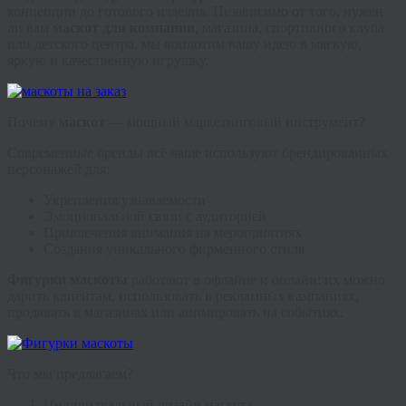
концепции до готового изделия. Независимо от того, нужен
ли вам
маскот для компании
, магазина, спортивного клуба
или детского центра, мы воплотим вашу идею в мягкую,
яркую и качественную игрушку.
Почему
маскот —
мощный маркетинговый инструмент?
Современные бренды всё чаще используют брендированных
персонажей для:
Укрепления узнаваемости
Эмоциональной связи с аудиторией
Привлечения внимания на мероприятиях
Создания уникального фирменного стиля
Фигурки маскоты
работают в офлайне и онлайн: их можно
дарить клиентам, использовать в рекламных кампаниях,
продавать в магазинах или анимировать на событиях.
Что мы предлагаем?
Индивидуальный дизайн маскота