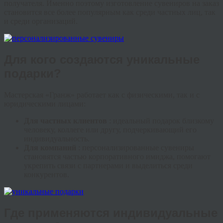
получателя. Именно поэтому изготовление сувениров на заказ
становится все более популярным как среди частных лиц, так
и среди организаций.
Для кого создаются уникальные
подарки?
Мастерская «Гранж» работает как с физическими, так и с
юридическими лицами:
Для частных клиентов
: идеальный подарок близкому
человеку, коллеге или другу, подчеркивающий его
индивидуальность.
Для компаний
: персонализированные сувениры
становятся частью корпоративного имиджа, помогают
укрепить связи с партнерами и выделиться среди
конкурентов.
Где применяются индивидуальные