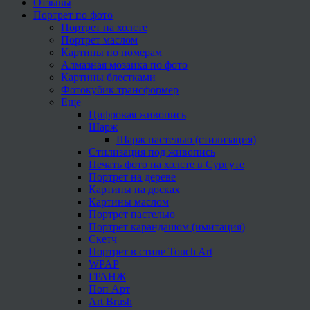
Отзывы
Портрет по фото
Портрет на холсте
Портрет маслом
Картины по номерам
Алмазная мозаика по фото
Картины блестками
Фотокубик трансформер
Еще
Цифровая живопись
Шарж
Шарж пастелью (стилизация)
Стилизация под живопись
Печать фото на холсте в Сургуте
Портрет на дереве
Картины на досках
Картины маслом
Портрет пастелью
Портрет карандашом (имитация)
Скетч
Портрет в стиле Touch Art
WPAP
ГРАНЖ
Поп Арт
Art Brush