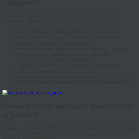
подарки?
Персонализированные сувениры находят применение в
различных сферах:
Корпоративные мероприятия и презентации
–
эксклюзивные сувениры с логотипом компании
оставляют длительное впечатление.
Юбилеи и профессиональные праздники
– подарки,
выполненные с учетом профессии или хобби,
демонстрируют внимание к деталям.
Свадьбы и семейные торжества
– сувениры как
память о важном событии.
Награды и благодарственные знаки
– изделия ручной
работы придают церемонии особую торжественность.
Почему стоит выбрать мастерскую
«Гранж»?
«Гранж» — это не просто мастерская, а команда талантливых
мастеров, способных превратить любую идею в реальный