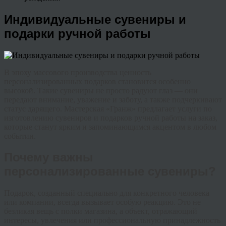
Индивидуальные сувениры и
подарки ручной работы
В эпоху массового производства ценность
персонализированных подарков становится особенно
высокой. Такие сувениры не просто радуют глаз — они
передают внимание, уважение и заботу, а также подчеркивают
статус дарящего. Мастерская «Гранж» предлагает услуги по
изготовлению сувениров и подарков ручной работы на заказ,
которые станут ярким и запоминающимся акцентом в любом
событии.
Почему важны
персонализированные сувениры?
Подарок, созданный специально для конкретного человека
или компании, всегда вызывает особую реакцию. Это не
безликая вещь с полки магазина, а объект, отражающий
интересы, увлечения или профессиональную принадлежность